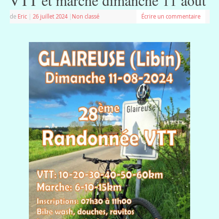
VTT et marche dimanche 11 août
de
Eric
|
26 juillet 2024
|
Non classé
Écrire un commentaire