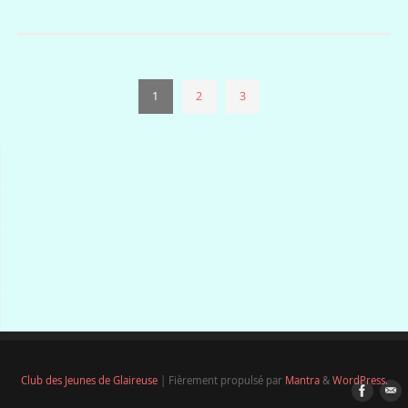
1
2
3
Club des Jeunes de Glaireuse
| Fièrement propulsé par
Mantra
&
WordPress.