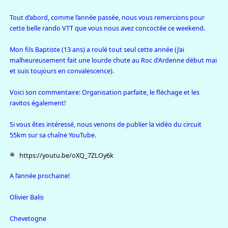
Tout d’abord, comme l’année passée, nous vous remercions pour
cette belle rando VTT que vous nous avez concoctée ce weekend.
Mon fils Baptiste (13 ans) a roulé tout seul cette année (j’ai
malheureusement fait une lourde chute au Roc d’Ardenne début mai
et suis toujours en convalescence).
Voici son commentaire: Organisation parfaite, le fléchage et les
ravitos également!
Si vous êtes intéressé, nous venons de publier la vidéo du circuit
55km sur sa chaîne YouTube.
https://youtu.be/oXQ_7ZLOy6k
A l’année prochaine!
Olivier Balis
Chevetogne