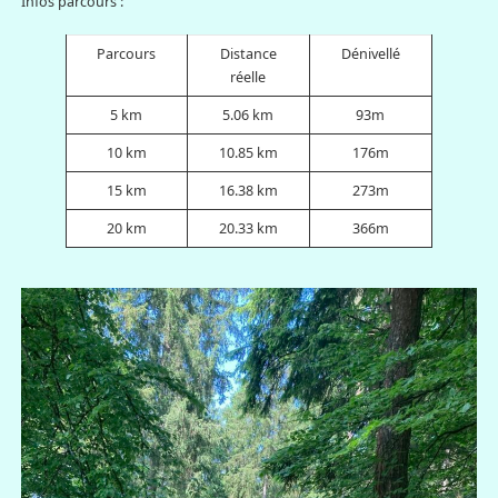
Infos parcours :
Parcours
Distance
Dénivellé
réelle
5 km
5.06 km
93m
10 km
10.85 km
176m
15 km
16.38 km
273m
20 km
20.33 km
366m